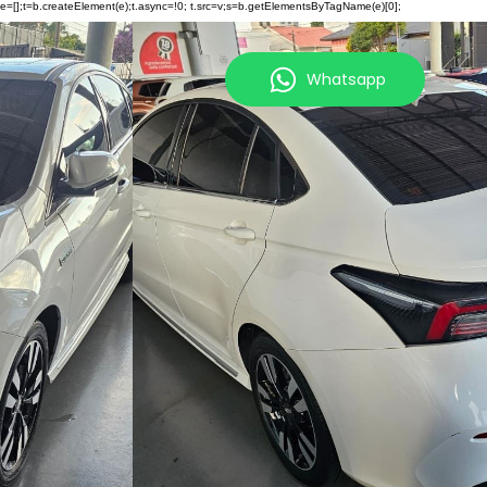
ueue=[];t=b.createElement(e);t.async=!0; t.src=v;s=b.getElementsByTagName(e)[0];
Whatsapp