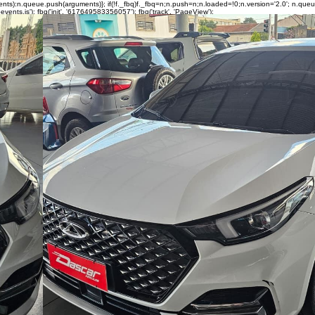
rguments):n.queue.push(arguments)}; if(!f._fbq)f._fbq=n;n.push=n;n.loaded=!0;n.version='2.0'; n.q
ents.js'); fbq('init', '617649583356057'); fbq('track', 'PageView');