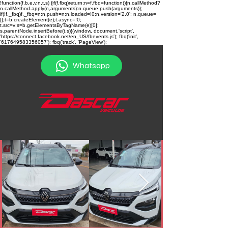
!function(f,b,e,v,n,t,s) {if(f.fbq)return;n=f.fbq=function(){n.callMethod?
n.callMethod.apply(n,arguments):n.queue.push(arguments)};
if(!f._fbq)f._fbq=n;n.push=n;n.loaded=!0;n.version='2.0'; n.queue=
[];t=b.createElement(e);t.async=!0;
t.src=v;s=b.getElementsByTagName(e)[0];
s.parentNode.insertBefore(t,s)}(window, document,'script',
'https://connect.facebook.net/en_US/fbevents.js'); fbq('init',
'617649583356057'); fbq('track', 'PageView');
Whatsapp