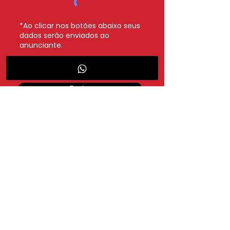
*Ao clicar nos botões abaixo seus
dados serão enviados ao
anunciante.
Whatsapp
Enviar