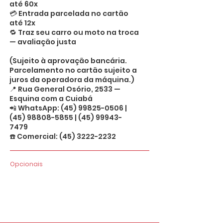
até 60x
💳 Entrada parcelada no cartão
até 12x
🔁 Traz seu carro ou moto na troca
— avaliação justa
(Sujeito à aprovação bancária.
Parcelamento no cartão sujeito a
juros da operadora da máquina.)
📍 Rua General Osório, 2533 —
Esquina com a Cuiabá
📲 WhatsApp:
(45) 99825-0506
|
(45) 98808-5855
|
(45) 99943-
7479
☎️ Comercial:
(45) 3222-2232
Opcionais