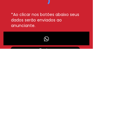
*Ao clicar nos botões abaixo seus
dados serão enviados ao
anunciante.
Whatsapp
Enviar