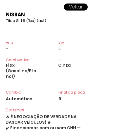
Voltar
NISSAN
Tiida SL 1.8 (flex) (aut)
Ano
Km
-
-
Combustível
Cor
Flex
Cinza
(Gasolina/Eta
nol)
Câmbio
Final da placa
Automático
9
Detalhes
🔥 É NEGOCIAÇÃO DE VERDADE NA
DASCAR VEÍCULOS! 🔥
✔️ Financiamos com ou sem CNH —