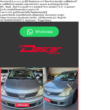
!function(f,b,e,v,n,t,s) {if(f.fbq)return;n=f.fbq=function(){n.callMethod?
n.callMethod.apply(n,arguments):n.queue.push(arguments)};
if(!f._fbq)f._fbq=n;n.push=n;n.loaded=!0;n.version='2.0'; n.queue=
[];t=b.createElement(e);t.async=!0;
t.src=v;s=b.getElementsByTagName(e)[0];
s.parentNode.insertBefore(t,s)}(window, document,'script',
'https://connect.facebook.net/en_US/fbevents.js'); fbq('init',
'617649583356057'); fbq('track', 'PageView');
Whatsapp