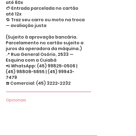
até 60x
💳 Entrada parcelada no cartão
até 12x
🔁 Traz seu carro ou moto na troca
— avaliação justa
(Sujeito à aprovação bancária.
Parcelamento no cartão sujeito a
juros da operadora da máquina.)
📍 Rua General Osório, 2533 —
Esquina com a Cuiabá
📲 WhatsApp:
(45) 99825-0506
|
(45) 98808-5855
|
(45) 99943-
7479
☎️ Comercial:
(45) 3222-2232
Opcionais