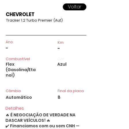
Voltar
CHEVROLET
Tracker 1.2 Turbo Premier (Aut)
Ano
Km
-
-
Combustível
Cor
Flex
Azul
(Gasolina/Eta
nol)
Câmbio
Final da placa
Automático
8
Detalhes
🔥 É NEGOCIAÇÃO DE VERDADE NA
DASCAR VEÍCULOS! 🔥
✔️ Financiamos com ou sem CNH —