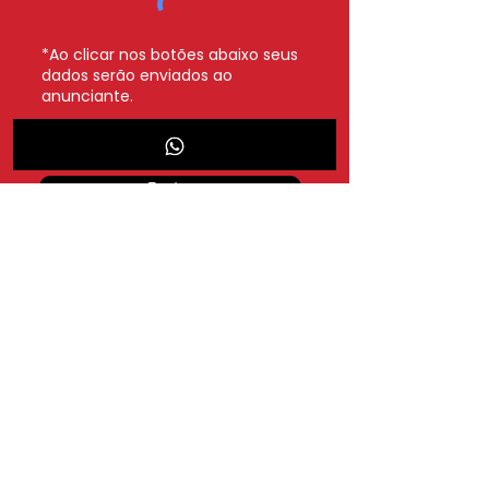
*Ao clicar nos botões abaixo seus
dados serão enviados ao
anunciante.
Whatsapp
Enviar