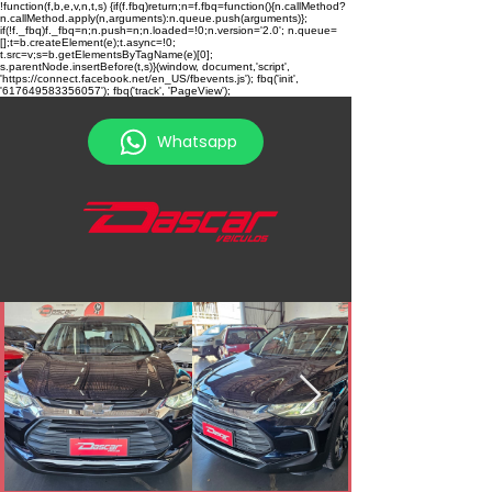
!function(f,b,e,v,n,t,s) {if(f.fbq)return;n=f.fbq=function(){n.callMethod?
n.callMethod.apply(n,arguments):n.queue.push(arguments)};
if(!f._fbq)f._fbq=n;n.push=n;n.loaded=!0;n.version='2.0'; n.queue=
[];t=b.createElement(e);t.async=!0;
t.src=v;s=b.getElementsByTagName(e)[0];
s.parentNode.insertBefore(t,s)}(window, document,'script',
'https://connect.facebook.net/en_US/fbevents.js'); fbq('init',
'617649583356057'); fbq('track', 'PageView');
Whatsapp