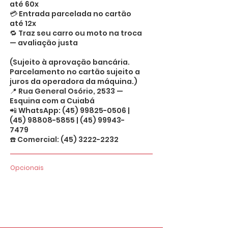
até 60x
💳 Entrada parcelada no cartão
até 12x
🔁 Traz seu carro ou moto na troca
— avaliação justa
(Sujeito à aprovação bancária.
Parcelamento no cartão sujeito a
juros da operadora da máquina.)
📍 Rua General Osório, 2533 —
Esquina com a Cuiabá
📲 WhatsApp:
(45) 99825-0506
|
(45) 98808-5855
|
(45) 99943-
7479
☎️ Comercial:
(45) 3222-2232
Opcionais