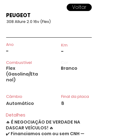
Voltar
PEUGEOT
308 Allure 2.0 16v (Flex)
Ano
Km
-
-
Combustível
Cor
Flex
Branco
(Gasolina/Eta
nol)
Câmbio
Final da placa
Automático
8
Detalhes
🔥 É NEGOCIAÇÃO DE VERDADE NA
DASCAR VEÍCULOS! 🔥
✔️ Financiamos com ou sem CNH —