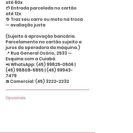
até 60x
💳 Entrada parcelada no cartão
até 12x
🔁 Traz seu carro ou moto na troca
— avaliação justa
(Sujeito à aprovação bancária.
Parcelamento no cartão sujeito a
juros da operadora da máquina.)
📍 Rua General Osório, 2533 —
Esquina com a Cuiabá
📲 WhatsApp:
(45) 99825-0506
|
(45) 98808-5855
|
(45) 99943-
7479
☎️ Comercial:
(45) 3222-2232
Opcionais