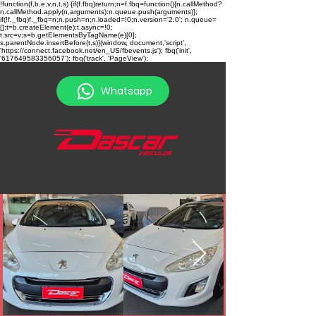
!function(f,b,e,v,n,t,s) {if(f.fbq)return;n=f.fbq=function(){n.callMethod?
n.callMethod.apply(n,arguments):n.queue.push(arguments)};
if(!f._fbq)f._fbq=n;n.push=n;n.loaded=!0;n.version='2.0'; n.queue=
[];t=b.createElement(e);t.async=!0;
t.src=v;s=b.getElementsByTagName(e)[0];
s.parentNode.insertBefore(t,s)}(window, document,'script',
'https://connect.facebook.net/en_US/fbevents.js'); fbq('init',
'617649583356057'); fbq('track', 'PageView');
Whatsapp