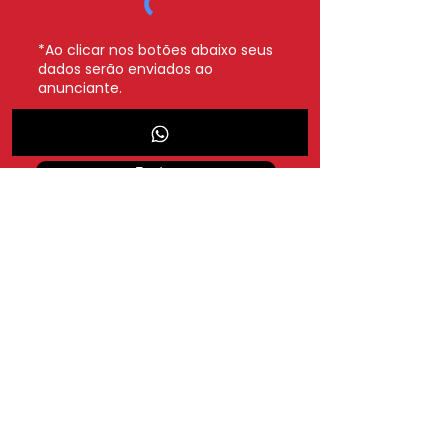
*Ao clicar nos botões abaixo seus
dados serão enviados ao
anunciante.
Whatsapp
Enviar